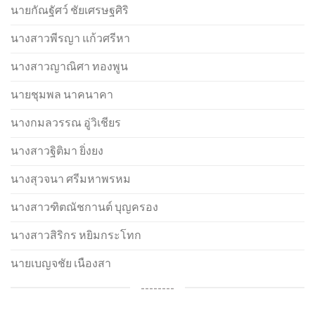
นายกัณฐัศว์ ชัยเศรษฐศิริ
นางสาวพีรญา แก้วศรีหา
นางสาวญาณิศา ทองพูน
นายชุมพล นาคนาคา
นางกมลวรรณ อู่วิเชียร
นางสาวฐิติมา ยิ่งยง
นางสุวจนา ศรีมหาพรหม
นางสาวฑิตณัชกานต์ บุญครอง
นางสาวสิริกร หยิมกระโทก
นายเบญจชัย เนืองสา
--------