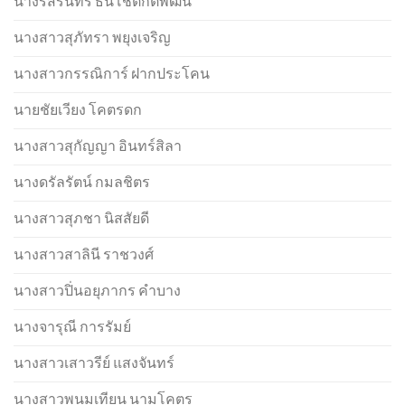
นางรัสรินทร์ ธนโชติกิติพัฒน์
นางสาวสุภัทรา พยุงเจริญ
นางสาวกรรณิการ์ ฝากประโคน
นายชัยเวียง โคตรดก
นางสาวสุกัญญา อินทร์สิลา
นางดรัลรัตน์ กมลชิตร
นางสาวสุภชา นิสสัยดี
นางสาวสาลินี ราชวงศ์
นางสาวปิ่นอยุภากร คำบาง
นางจารุณี การรัมย์
นางสาวเสาวรีย์ แสงจันทร์
นางสาวพนมเทียน นามโคตร