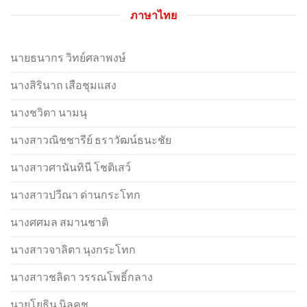
ภาษาไทย
นายธนากร วิทย์ศลาพงษ์
นางสิรินาถ เสือชุมแสง
นางชวิตา นามนุ
นางสาวณิชชารีย์ ธราวัฒน์ธนะชัย
นางสาวศานันทินี โชติเสว์
นางสาวปวีณา ด่านกระโทก
นางศศมล สมานชาติ
นางสาวจาลิตา นุงกระโทก
นางสาวชลิดา วรรณโพธิ์กลาง
นายโยธิน นิลคช