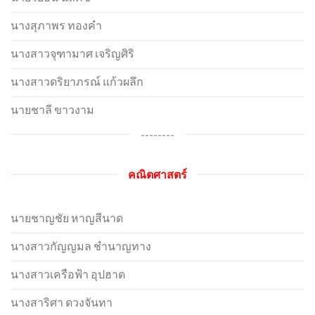
นางสุภาพร ทองคำ
นางสาวจุฑามาศ เจริญศิริ
นางสาวดริยาภรณ์ แก้วผลึก
นายชาลี ขาวงาม
--------
คณิตศาสตร์
นายชาญชัย หาญสีนาด
นางสาวกัญญมล ชำนาญทาง
นางสาวเครือฟ้า อุปฮาด
นางสาริศา ดวงจันทา