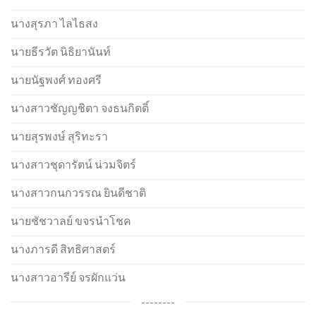
นางสุรภา ไลไธสง
นายธีรวัต นิธิยานันท์
นายนัฐพงศ์ ทองศรี
นางสาวชัญญชิตา จงธนกิตติ์
นายสุรพงษ์ สุริทะรา
นางสาวชุดารัตน์ น่วมจิตร์
นางสาวกนกวรรณ ยินดีชาติ
นายชัชวาลย์ ขจรนำโชค
นางภารดี สิทธิศาสตร์
นางสาวอารีย์ จรผักแว่น
--------