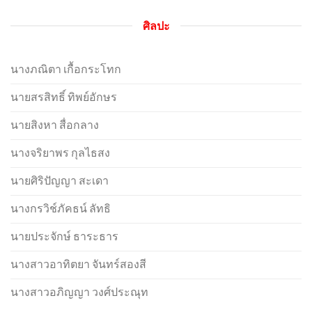
ศิลปะ
นางภณิตา เกื้อกระโทก
นายสรสิทธิ์ ทิพย์อักษร
นายสิงหา สื่อกลาง
นางจริยาพร กุลไธสง
นายศิริปัญญา สะเดา
นางกรวิช์ภัคธน์ ลัทธิ
นายประจักษ์ ธาระธาร
นางสาวอาทิตยา จันทร์สองสี
นางสาวอภิญญา วงศ์ประณุท