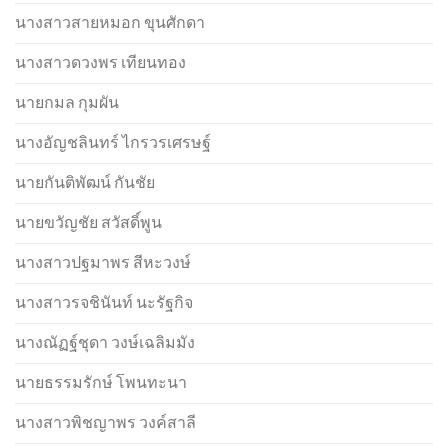
นางสาวสายหมอก ขุนศักดา
นางสาวดวงพร เทียนทอง
นายกมล กุมผัน
นางอัญชลินทร์ ไกรวรเศรษฐ์
นายกันติพัฒน์ กันชัย
นายขวัญชัย สวัสดิ์พูน
นางสาวปฐมาพร สีหะวงษ์
นางสาวรจชินันท์ นะรัฐกิจ
นางณัฏฐ์ชุดา วงษ์เฉลิมมัง
นายธรรมรักษ์ โพนทะนา
นางสาวพิชญาพร วงค์สาลี