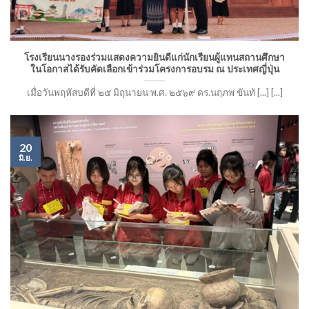
โรงเรียนนางรองร่วมแสดงความยินดีแก่นักเรียนผู้แทนสถานศึกษา
ในโอกาสได้รับคัดเลือกเข้าร่วมโครงการอบรม ณ ประเทศญี่ปุ่น
เมื่อวันพฤหัสบดีที่ ๒๕ มิถุนายน พ.ศ. ๒๕๖๙ ดร.นฤภพ ขันทั [...] [...]
20
มิ.ย.