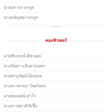
นายปรารภ แกกูล
นางมนัญชยา แกกูล
--------
คอมพิวเตอร์
นายพีระพงษ์ มีพวงผล
นางนันทา แป้นดวงเนตร
นายพานุวัฒน์ ป้องเคน
นางสาวจรรยา โดดไธสง
นายสมเจตน์ เสาโร
นางสาวพรวดี มีเชื้อ