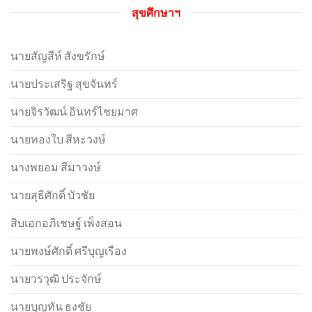
สุขศึกษาฯ
นายสัญสีห์ สังขรักษ์
นายประเสริฐ สุขจันทร์
นายจิรวัฒน์ อินทร์ไชยมาศ
นายทองใบ สีหะวงษ์
นางพยอม สีมาวงษ์
นายสุธิศักดิ์ บัวชัย
สิบเอกอภิเชษฐ์ เพ็งสอน
นายพงษ์ศักดิ์ ศรีบุญเรือง
นายวรวุฒิ ประจักษ์
นายบุญทัน ธงชัย