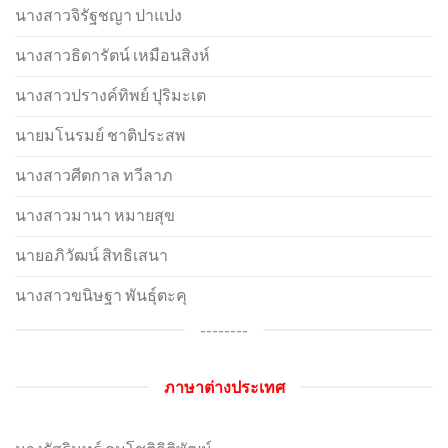
นางสาวจิรัฐชญา ปาแปง
นางสาวธิดารัตน์ เหมือนสิงห์
นางสาวปรางค์ทิพย์ ปุริมะเต
นายมโนรมย์ ชาติประสพ
นางสาวศีตกาล ทวีลาภ
นางสาวมานา หมายสุข
นายอภิวัฒน์ สิทธิเสนา
นางสาวขนิษฐา พันธุ์ตะคุ
--------
ภาษาต่างประเทศ