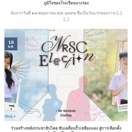
ภูมิใจของโรงเรียนนางรอง
นับจากวันที่ ๑๗ พฤษภาคม พ.ศ. ๒๔๙๒ ซึ่งเป็นวันแรกของการเ [...]
[...]
18
พ.ค.
ร่วมสร้างพลังประชาธิปไตย ขับเคลื่อนรั้วเหลืองแดง สู่การเลือกตั้ง