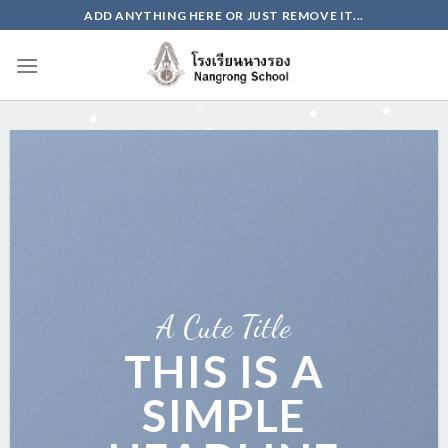
Skip
ADD ANYTHING HERE OR JUST REMOVE IT...
to
content
A Cute Title
THIS IS A
SIMPLE