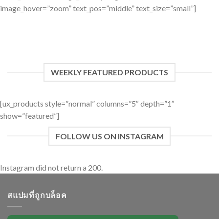
image_hover=”zoom” text_pos=”middle” text_size=”small”]
WEEKLY FEATURED PRODUCTS
[ux_products style=”normal” columns=”5″ depth=”1″
show=”featured”]
FOLLOW US ON INSTAGRAM
Instagram did not return a 200.
สแปมที่ถูกบล็อค