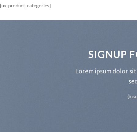
[ux_product_categories]
SIGNUP 
Lorem ipsum dolor sit 
se
(ins