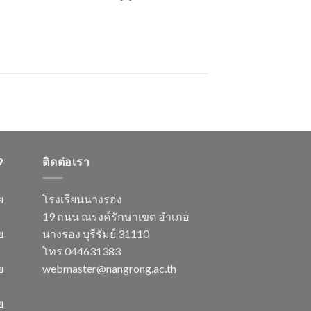
9
ติดต่อเรา
ย
โรงเรียนนางรอง
19 ถนน ณรงค์รักษาเขต อำเภอ
ย
นางรอง บุรีรัมย์ 31110
โทร 044631383
ย
webmaster@nangrong.ac.th
ย