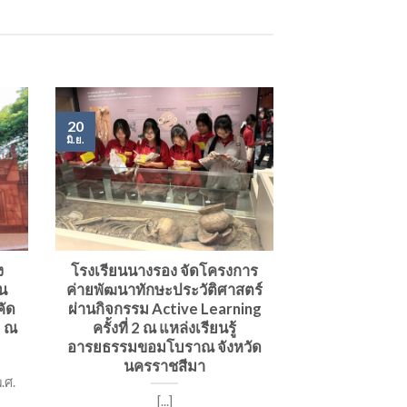
20
มิ.ย.
ง
โรงเรียนนางรอง จัดโครงการ
ทน
ค่ายพัฒนาทักษะประวัติศาสตร์
คัด
ผ่านกิจกรรม Active Learning
ม ณ
ครั้งที่ 2 ณ แหล่งเรียนรู้
อารยธรรมขอมโบราณ จังหวัด
นครราชสีมา
.ศ.
[...]