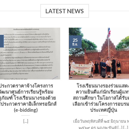
LATEST NEWS
25
.
มิ.ย.
ประกวดราคาจ้างโครงการ
โรงเรียนนางรองร่วมแสด
พัฒนาศูนย์การเรียนรู้พร้อม
ความยินดีแก่นักเรียนผู้แ
ุภัณฑ์ โรงเรียนนางรองด้วย
สถานศึกษา ในโอกาสได้รับ
ธีประกวดราคาอิเล็กทรอนิกส์
เลือกเข้าร่วมโครงการอบร
(e-bidding)
ประเทศญี่ปุ่น
[...]
เมื่อวันพฤหัสบดีที่ ๒๕ มิถุนายน พ
๒๕๖๙ ดร.นฤภพ ขันทั [...] [...]