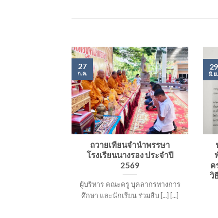
27
29
ก.ค.
มิ.ย
รองร่วมแสดง
ถวายเทียนจำนำพรรษา
ยินดีกับศิษย์
โรงเรียนนางรอง ประจำปี
คว้ารางวัลการ
2569
คร
าสตร์โอลิมปิก
วิ
ผู้บริหาร คณะครู บุคลากรทางการ
ครั้งที่ ๒๓
ศึกษา และนักเรียน ร่วมสืบ [...] [...]
อง ขอแสดงความ
ดงความยินดีอย่า