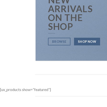
ARRIVALS
ON THE
SHOP
BROWSE
SHOP NOW
[ux_products show=”featured”]