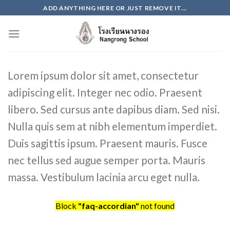
Skip
ADD ANYTHING HERE OR JUST REMOVE IT...
to
content
Lorem ipsum dolor sit amet, consectetur
adipiscing elit. Integer nec odio. Praesent
libero. Sed cursus ante dapibus diam. Sed nisi.
Nulla quis sem at nibh elementum imperdiet.
Duis sagittis ipsum. Praesent mauris. Fusce
nec tellus sed augue semper porta. Mauris
massa. Vestibulum lacinia arcu eget nulla.
Block
"faq-accordian"
not found