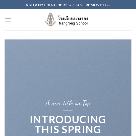
Skip
ADD ANYTHING HERE OR JUST REMOVE IT...
to
content
A nice title on Top
INTRODUCING
THIS SPRING