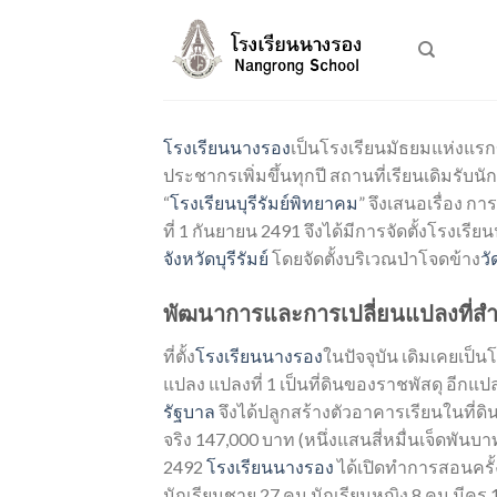
Skip
to
content
โรงเรียนนางรอง
เป็นโรงเรียนมัธยมแห่งแร
ประชากรเพิ่มขึ้นทุกปี สถานที่เรียนเดิมรับนัก
“
โรงเรียนบุรีรัมย์พิทยาคม
” จึงเสนอเรื่อง 
ที่ 1 กันยายน 2491 จึงได้มีการจัดตั้งโรงเร
จังหวัดบุรีรัมย์
โดยจัดตั้งบริเวณป่าโจดข้าง
วั
พัฒนาการและการเปลี่ยนแปลงที่ส
ที่ตั้ง
โรงเรียนนางรอง
ในปัจจุบัน เดิมเคยเป็น
แปลง แปลงที่ 1 เป็นที่ดินของราชพัสดุ อีกแปลง
รัฐบาล
จึงได้ปลูกสร้างตัวอาคารเรียนในที่
จริง 147,000 บาท (หนึ่งแสนสี่หมื่นเจ็ดพัน
2492
โรงเรียนนางรอง
ได้เปิดทำการสอนครั้ง
นักเรียนชาย 27 คน นักเรียนหญิง 8 คน มีครู 