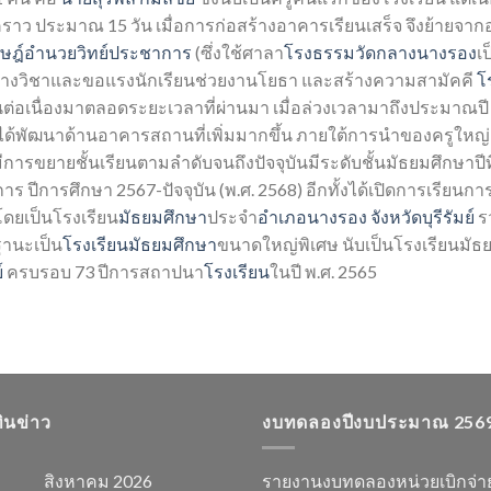
ั่วคราว ประมาณ 15 วัน เมื่อการก่อสร้างอาคารเรียนเสร็จ จึงย้ายจา
าษฎ์อำนวยวิทย์ประชาการ
(ซึ่งใช้ศาลา
โรงธรรมวัดกลางนางรอง
เ
นบางวิชาและขอแรงนักเรียนช่วยงานโยธา และสร้างความสามัคคี
โ
เนื่องมาตลอดระยะเวลาที่ผ่านมา เมื่อล่วงเวลามาถึงประมาณปี 
ะได้พัฒนาด้านอาคารสถานที่เพิ่มมากขึ้น ภายใต้การนำของครูใหญ่
ขยายชั้นเรียนตามลำดับจนถึงปัจจุบันมีระดับชั้นมัธยมศึกษาปีที่ 
าร ปีการศึกษา 2567-ปัจจุบัน (พ.ศ. 2568) อีกทั้งได้เปิดการเรียนก
ดยเป็นโรงเรียน
มัธยมศึกษา
ประจำ
อำเภอนางรอง
จังหวัดบุรีรัมย์
รว
ฐานะเป็น
โรงเรียนมัธยมศึกษา
ขนาดใหญ่พิเศษ นับเป็นโรงเรียนมั
์
ครบรอบ 73 ปีการสถาปนา
โรงเรียน
ในปี พ.ศ. 2565
ทินข่าว
งบทดลองปีงบประมาณ 256
สิงหาคม 2026
รายงานงบทดลองหน่วยเบิกจ่า