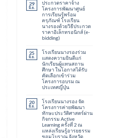
ประกวดราคาจ้าง
29
มิ.ย.
โครงการพัฒนาศูนย์
การเรียนรู้พร้อม
ครุภัณฑ์ โรงเรียน
นางรองด้วยวิธีประกวด
ราคาอิเล็กทรอนิกส์ (e-
bidding)
โรงเรียนนางรองร่วม
25
มิ.ย.
แสดงความยินดีแก่
นักเรียนผู้แทนสถาน
ศึกษา ในโอกาสได้รับ
คัดเลือกเข้าร่วม
โครงการอบรม ณ
ประเทศญี่ปุ่น
โรงเรียนนางรอง จัด
20
มิ.ย.
โครงการค่ายพัฒนา
ทักษะประวัติศาสตร์ผ่าน
กิจกรรม Active
Learning ครั้งที่ 2 ณ
แหล่งเรียนรู้อารยธรรม
ขอมโบราณ จังหวัด