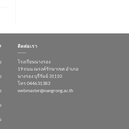
9
ติดต่อเรา
ย
โรงเรียนนางรอง
19 ถนน ณรงค์รักษาเขต อำเภอ
ย
นางรอง บุรีรัมย์ 31110
โทร 044631383
ย
webmaster@nangrong.ac.th
ย
ย