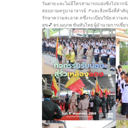
วันตาย และไม่มีใครสามารถแย่งชิงไปจากนักเรี
สอบถามครูบาอาจารย์ 📌และสิ่งหนึ่งที่สำคั
รักษาความสะอาด ✳️ซึ่งระเบียบวินัย ความสะอา
สุข💕 ดร.นฤภพ ขันทับไทย ผู้อำนวยการเชี