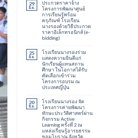
ประกวดราคาจ้าง
29
มิ.ย.
โครงการพัฒนาศูนย์
การเรียนรู้พร้อม
ครุภัณฑ์ โรงเรียน
นางรองด้วยวิธีประกวด
ราคาอิเล็กทรอนิกส์ (e-
bidding)
โรงเรียนนางรองร่วม
25
มิ.ย.
แสดงความยินดีแก่
นักเรียนผู้แทนสถาน
ศึกษา ในโอกาสได้รับ
คัดเลือกเข้าร่วม
โครงการอบรม ณ
ประเทศญี่ปุ่น
โรงเรียนนางรอง จัด
20
มิ.ย.
โครงการค่ายพัฒนา
ทักษะประวัติศาสตร์ผ่าน
กิจกรรม Active
Learning ครั้งที่ 2 ณ
แหล่งเรียนรู้อารยธรรม
ขอมโบราณ จังหวัด