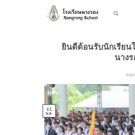
Skip
to
content
ยินดีต้อนรับนักเรียนใ
นางร
POS
11
พ.ค.