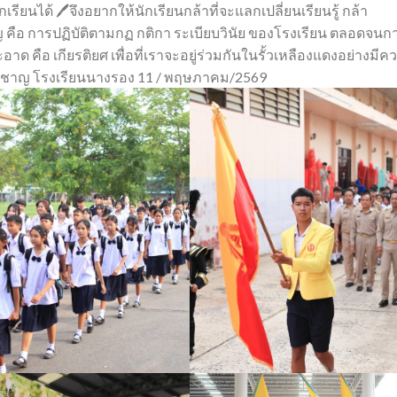
ยนได้ 🖊️จึงอยากให้นักเรียนกล้าที่จะแลกเปลี่ยนเรียนรู้ กล้า
ญ คือ การปฏิบัติตามกฏ กติกา ระเบียบวินัย ของโรงเรียน ตลอดจนก
ด คือ เกียรติยศ เพื่อที่เราจะอยู่ร่วมกันในรั้วเหลืองแดงอย่างมีค
่ยวชาญ โรงเรียนนางรอง 11 / พฤษภาคม/2569