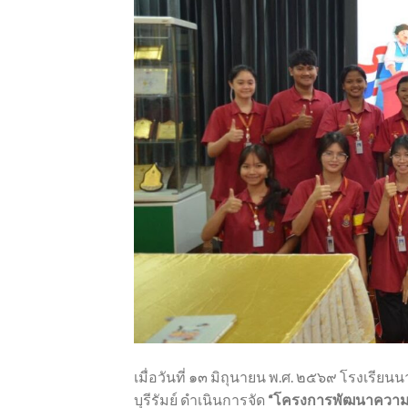
เมื่อวันที่ ๑๓ มิถุนายน พ.ศ. ๒๕๖๙ โรงเรี
บุรีรัมย์ ดำเนินการจัด
“โครงการพัฒนาความเ