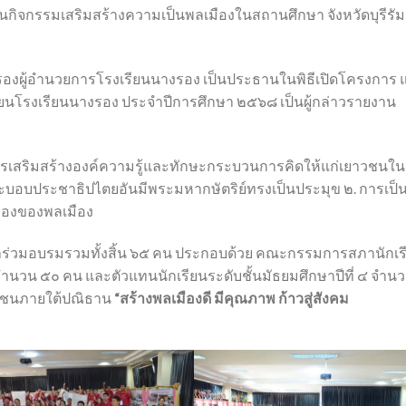
ิจกรรมเสริมสร้างความเป็นพลเมืองในสถานศึกษา จังหวัดบุรีรัม
องผู้อำนวยการโรงเรียนนางรอง เป็นประธานในพิธีเปิดโครงการ 
นโรงเรียนนางรอง ประจำปีการศึกษา ๒๕๖๘ เป็นผู้กล่าวรายงาน
การเสริมสร้างองค์ความรู้และทักษะกระบวนการคิดให้แก่เยาวชนใน
ะบอบประชาธิปไตยอันมีพระมหากษัตริย์ทรงเป็นประมุข ๒. การเป็
มืองของพลเมือง
้าร่วมอบรมรวมทั้งสิ้น ๖๕ คน ประกอบด้วย คณะกรรมการสภานักเร
นวน ๕๐ คน และตัวแทนนักเรียนระดับชั้นมัธยมศึกษาปีที่ ๔ จำน
าวชนภายใต้ปณิธาน
“สร้างพลเมืองดี มีคุณภาพ ก้าวสู่สังคม