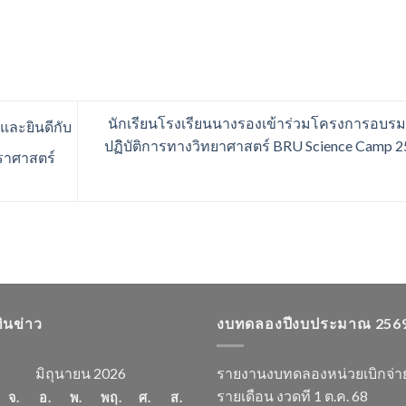
นักเรียนโรงเรียนนางรองเข้าร่วมโครงการอบรมเ
ละยินดีกับ
ปฏิบัติการทางวิทยาศาสตร์ BRU Science Camp 
ราศาสตร์
ทินข่าว
งบทดลองปีงบประมาณ 256
มิถุนายน 2026
รายงานงบทดลองหน่วยเบิกจ่า
รายเดือน งวดที 1 ต.ค. 68
จ.
อ.
พ.
พฤ.
ศ.
ส.