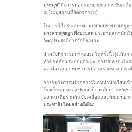
ประมุข”
กิจกรรมอบรมขยายผลการขับเคลื่อนก
ณ [ระบุสถานที่จัดกิจกรรม]
ในการนี้ ได้รับเกียรติจาก
นายปรารภ แกกูล
ร
นางสาวสุชญา พึ่งประสพ
ประธานสภานักเรีย
วัตถุประสงค์การจัดกิจกรรม
สำหรับกิจกรรมการอบรมในครั้งนี้ มุ่งเน้น
หัวข้อหลัก ประกอบด้วย: ๑. การปกครองในร
พลเมืองคุณภาพ ๓. การมีส่วนร่วมทางการเ
การจัดกิจกรรมดังกล่าวมีแกนนำนักเรียนเข
โรงเรียนนางรอง ประจำปีการศึกษา ๒๕๖๙ จำ
๑๕ คน เพื่อร่วมกันขับเคลื่อนและพัฒนาเย
ประชาธิปไตยอย่างยั่งยืน”