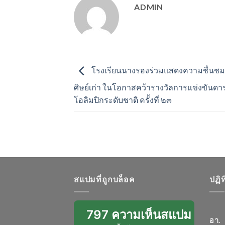
ADMIN
โรงเรียนนางรองร่วมแสดงความชื่นชมแ
ศิษย์เก่า ในโอกาสคว้ารางวัลการแข่งขันดา
โอลิมปิกระดับชาติ ครั้งที่ ๒๓
สแปมที่ถูกบล็อค
ปฏิ
797 ความเห็นสแปม
อา.