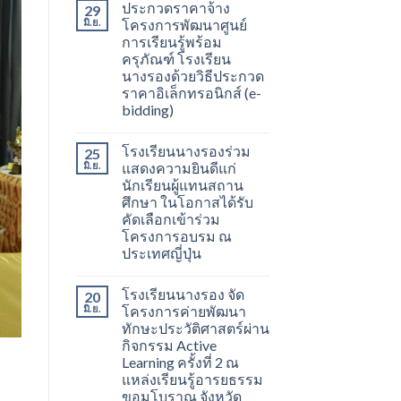
ประกวดราคาจ้าง
29
มิ.ย.
โครงการพัฒนาศูนย์
การเรียนรู้พร้อม
ครุภัณฑ์ โรงเรียน
นางรองด้วยวิธีประกวด
ราคาอิเล็กทรอนิกส์ (e-
bidding)
โรงเรียนนางรองร่วม
25
มิ.ย.
แสดงความยินดีแก่
นักเรียนผู้แทนสถาน
ศึกษา ในโอกาสได้รับ
คัดเลือกเข้าร่วม
โครงการอบรม ณ
ประเทศญี่ปุ่น
โรงเรียนนางรอง จัด
20
มิ.ย.
โครงการค่ายพัฒนา
ทักษะประวัติศาสตร์ผ่าน
กิจกรรม Active
Learning ครั้งที่ 2 ณ
แหล่งเรียนรู้อารยธรรม
ขอมโบราณ จังหวัด