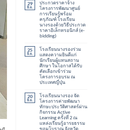
ประกวดราคาจ้าง
29
มิ.ย.
โครงการพัฒนาศูนย์
การเรียนรู้พร้อม
ครุภัณฑ์ โรงเรียน
นางรองด้วยวิธีประกวด
ราคาอิเล็กทรอนิกส์ (e-
bidding)
โรงเรียนนางรองร่วม
25
มิ.ย.
แสดงความยินดีแก่
นักเรียนผู้แทนสถาน
ศึกษา ในโอกาสได้รับ
คัดเลือกเข้าร่วม
โครงการอบรม ณ
ประเทศญี่ปุ่น
โรงเรียนนางรอง จัด
20
มิ.ย.
โครงการค่ายพัฒนา
ทักษะประวัติศาสตร์ผ่าน
กิจกรรม Active
Learning ครั้งที่ 2 ณ
แหล่งเรียนรู้อารยธรรม
ขอมโบราณ จังหวัด
มี