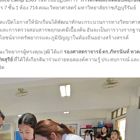
าร 7 ชั้น 1 ห้อง 714 คณะวิทยาศาสตร์ มหาวิทยาลัยราชภัฏบุรีรัมย์
ริมและเปิดโอกาสให้นักเรียนได้พัฒนาทักษะกระบวนการทางวิทยาศาส
ิและการตรวจสอบสารพฤกษเคมีเบื้องต้น อันจะเป็นการวางรากฐา
ะโยชน์จากทรัพยากรและภูมิปัญญาในท้องถิ่นอย่างสร้างสรรค์
ิทยากรผู้ทรงคุณวุฒิ ได้แก่
รองศาสตราจารย์ ดร.ภัทรนันท์ ทวด
พสุริย์
ที่ได้ให้เกียรติมาร่วมถ่ายทอดองค์ความรู้ ประสบการณ์ และ
ิด