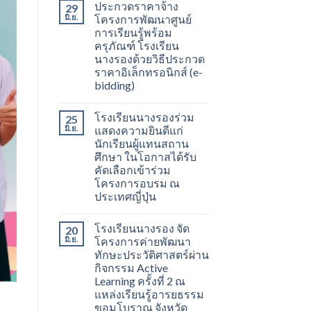
ประกวดราคาจ้าง
29
มิ.ย.
โครงการพัฒนาศูนย์
การเรียนรู้พร้อม
ครุภัณฑ์ โรงเรียน
นางรองด้วยวิธีประกวด
ราคาอิเล็กทรอนิกส์ (e-
bidding)
โรงเรียนนางรองร่วม
25
มิ.ย.
แสดงความยินดีแก่
นักเรียนผู้แทนสถาน
ศึกษา ในโอกาสได้รับ
คัดเลือกเข้าร่วม
โครงการอบรม ณ
ประเทศญี่ปุ่น
โรงเรียนนางรอง จัด
20
มิ.ย.
โครงการค่ายพัฒนา
ทักษะประวัติศาสตร์ผ่าน
กิจกรรม Active
Learning ครั้งที่ 2 ณ
แหล่งเรียนรู้อารยธรรม
ขอมโบราณ จังหวัด