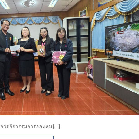
ระกวดกิจกรรมการออมธน […]