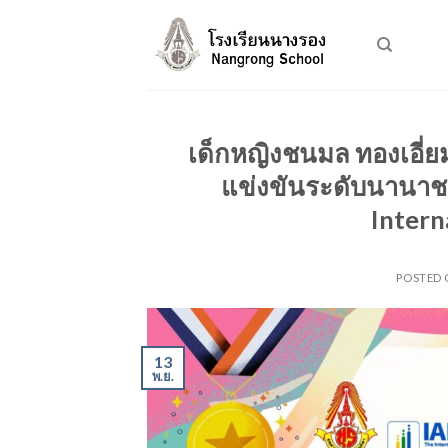
Skip
to
content
เด็กหญิงชนมล ทองเอี่ย
แข่งขันระดับนานาชาต
Intern
POSTED
13
พ.ย.