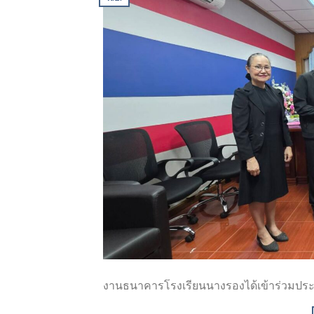
งานธนาคารโรงเรียนนางรองได้เข้าร่วมป