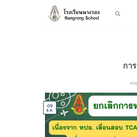
Skip
to
content
การ
PO
09
ธ.ค.