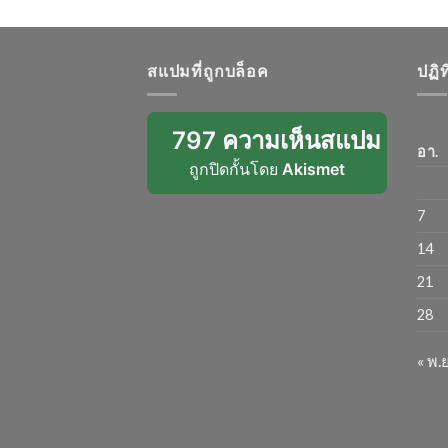
สแปมที่ถูกบล็อค
ปฏิ
797 ความเห็นสแปม
อา.
ถูกปิดกั้นโดย
Akismet
7
14
21
28
« พ.ย