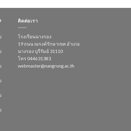
9
ติดต่อเรา
ย
โรงเรียนนางรอง
19 ถนน ณรงค์รักษาเขต อำเภอ
ย
นางรอง บุรีรัมย์ 31110
โทร 044631383
ย
webmaster@nangrong.ac.th
ย
ย
ย