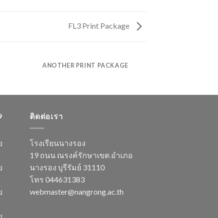
FL3 Print Package
ANOTHER PRINT PACKAGE
9
ติดต่อเรา
ย
โรงเรียนนางรอง
19 ถนน ณรงค์รักษาเขต อำเภอ
ย
นางรอง บุรีรัมย์ 31110
โทร 044631383
ย
webmaster@nangrong.ac.th
ย