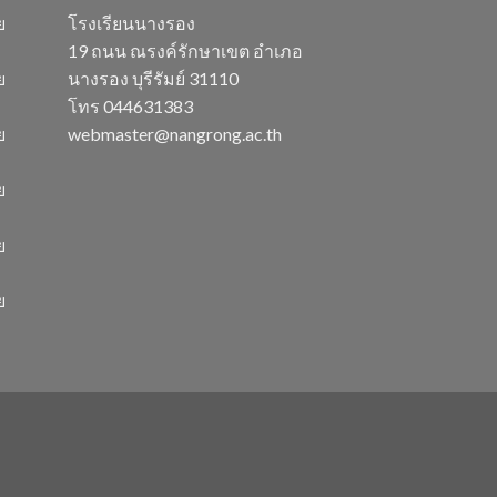
ย
โรงเรียนนางรอง
19 ถนน ณรงค์รักษาเขต อำเภอ
ย
นางรอง บุรีรัมย์ 31110
โทร 044631383
ย
webmaster@nangrong.ac.th
ย
ย
ย