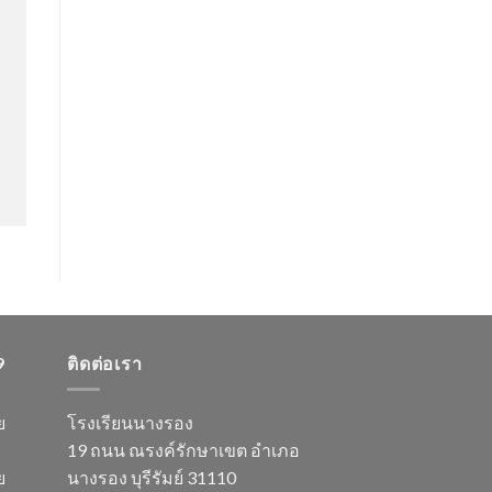
9
ติดต่อเรา
ย
โรงเรียนนางรอง
19 ถนน ณรงค์รักษาเขต อำเภอ
ย
นางรอง บุรีรัมย์ 31110