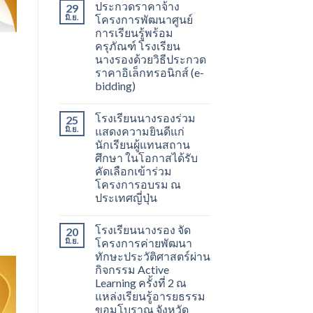
ประกวดราคาจ้าง
29
มิ.ย.
โครงการพัฒนาศูนย์
การเรียนรู้พร้อม
ครุภัณฑ์ โรงเรียน
นางรองด้วยวิธีประกวด
ราคาอิเล็กทรอนิกส์ (e-
bidding)
โรงเรียนนางรองร่วม
25
มิ.ย.
แสดงความยินดีแก่
นักเรียนผู้แทนสถาน
ศึกษา ในโอกาสได้รับ
คัดเลือกเข้าร่วม
โครงการอบรม ณ
ประเทศญี่ปุ่น
โรงเรียนนางรอง จัด
20
มิ.ย.
โครงการค่ายพัฒนา
ทักษะประวัติศาสตร์ผ่าน
กิจกรรม Active
Learning ครั้งที่ 2 ณ
แหล่งเรียนรู้อารยธรรม
ขอมโบราณ จังหวัด