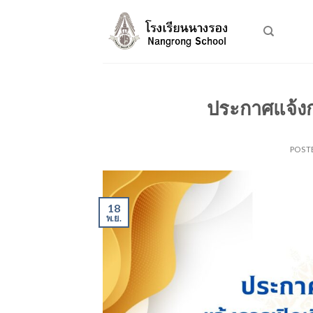
Skip
to
content
ประกาศแจ้งกา
POST
18
พ.ย.