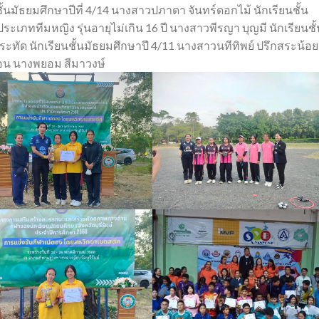
ั้นมัธยมศึกษาปีที่ 4/14 นางสาวปภาดา จันทร์ดอกไม้ นักเรียนชั้น
ระเภททีมหญิง รุ่นอายุไม่เกิน 16 ปี นางสาวพีรญา บุญมี นักเรียนชั้
ะทัด นักเรียนชั้นมัธยมศึกษาปี 4/11 นางสาวนทีทิพย์ ปรึกสระน้อย
ึกสอน นางพยอม สีมาวงษ์