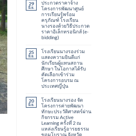
ประกวดราคาจ้าง
29
มิ.ย.
โครงการพัฒนาศูนย์
การเรียนรู้พร้อม
ครุภัณฑ์ โรงเรียน
นางรองด้วยวิธีประกวด
ราคาอิเล็กทรอนิกส์ (e-
bidding)
โรงเรียนนางรองร่วม
25
มิ.ย.
แสดงความยินดีแก่
นักเรียนผู้แทนสถาน
ศึกษา ในโอกาสได้รับ
คัดเลือกเข้าร่วม
โครงการอบรม ณ
ประเทศญี่ปุ่น
โรงเรียนนางรอง จัด
20
มิ.ย.
โครงการค่ายพัฒนา
ทักษะประวัติศาสตร์ผ่าน
กิจกรรม Active
Learning ครั้งที่ 2 ณ
แหล่งเรียนรู้อารยธรรม
ขอมโบราณ จังหวัด