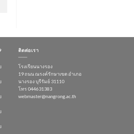
9
ติดต่อเรา
ย
โรงเรียนนางรอง
19 ถนน ณรงค์รักษาเขต อำเภอ
ย
นางรอง บุรีรัมย์ 31110
โทร 044631383
ย
webmaster@nangrong.ac.th
ย
ย