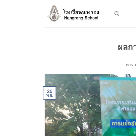
Skip
to
content
ผลกา
POST
26
พ.ย.