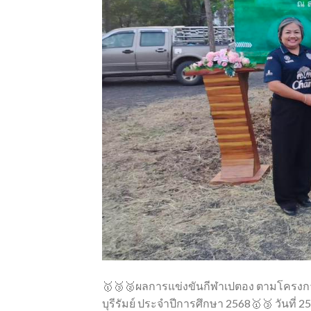
🥇🥉🥈ผลการแข่งขันกีฬาเปตอง ตามโครงการ
บุรีรัมย์ ประจำปีการศึกษา 2568🥇🥉 วันที่ 