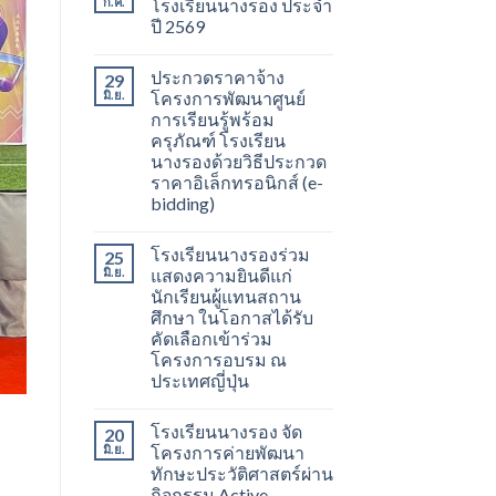
ก.ค.
โรงเรียนนางรอง ประจำ
ปี 2569
ประกวดราคาจ้าง
29
มิ.ย.
โครงการพัฒนาศูนย์
การเรียนรู้พร้อม
ครุภัณฑ์ โรงเรียน
นางรองด้วยวิธีประกวด
ราคาอิเล็กทรอนิกส์ (e-
bidding)
โรงเรียนนางรองร่วม
25
มิ.ย.
แสดงความยินดีแก่
นักเรียนผู้แทนสถาน
ศึกษา ในโอกาสได้รับ
คัดเลือกเข้าร่วม
โครงการอบรม ณ
ประเทศญี่ปุ่น
โรงเรียนนางรอง จัด
20
มิ.ย.
โครงการค่ายพัฒนา
ทักษะประวัติศาสตร์ผ่าน
กิจกรรม Active