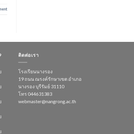
ment
9
ติดต่อเรา
ย
โรงเรียนนางรอง
19 ถนน ณรงค์รักษาเขต อำเภอ
ย
นางรอง บุรีรัมย์ 31110
โทร 044631383
ย
webmaster@nangrong.ac.th
ย
ย