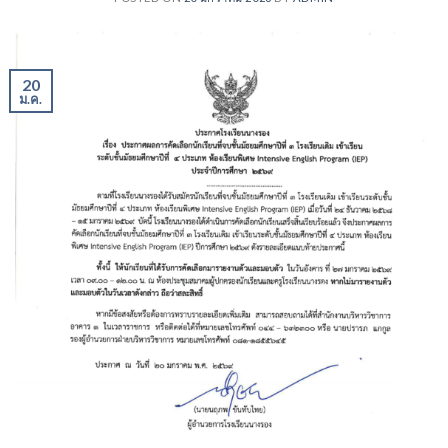
20
ม.ค.