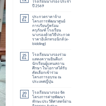
ก.ค.
โรงเรียนนางรอง ประจำ
ปี 2569
ประกวดราคาจ้าง
29
มิ.ย.
โครงการพัฒนาศูนย์
การเรียนรู้พร้อม
ครุภัณฑ์ โรงเรียน
นางรองด้วยวิธีประกวด
ราคาอิเล็กทรอนิกส์ (e-
bidding)
โรงเรียนนางรองร่วม
25
มิ.ย.
แสดงความยินดีแก่
นักเรียนผู้แทนสถาน
ศึกษา ในโอกาสได้รับ
คัดเลือกเข้าร่วม
โครงการอบรม ณ
ประเทศญี่ปุ่น
โรงเรียนนางรอง จัด
20
มิ.ย.
โครงการค่ายพัฒนา
ทักษะประวัติศาสตร์ผ่าน
กิจกรรม Active