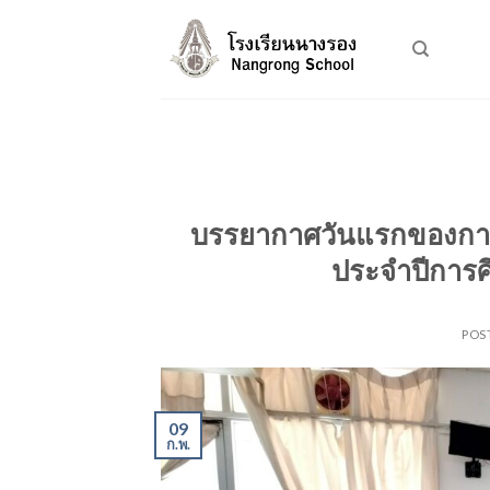
Skip
to
content
บรรยากาศวันแรกของการร
ประจำปีการศ
POS
09
ก.พ.