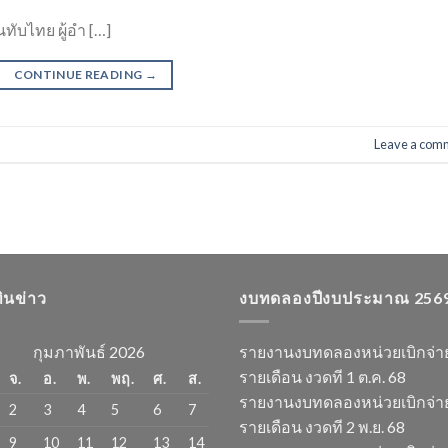
ทับไทย ผู้อำ […]
CONTINUE READING
→
Leave a com
ทินข่าว
งบทดลองปีงบประมาณ 256
กุมภาพันธ์ 2026
รายงานงบทดลองหน่วยเบิกจ่า
รายเดือน งวดที 1 ต.ค. 68
จ.
อ.
พ.
พฤ.
ศ.
ส.
รายงานงบทดลองหน่วยเบิกจ่า
2
3
4
5
6
7
รายเดือน งวดที 2 พ.ย. 68
9
10
11
12
13
14