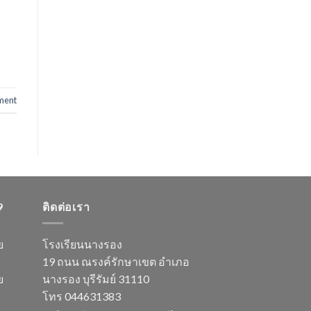
ment
9
ติดต่อเรา
ย
โรงเรียนนางรอง
19 ถนน ณรงค์รักษาเขต อำเภอ
ย
นางรอง บุรีรัมย์ 31110
โทร 044631383