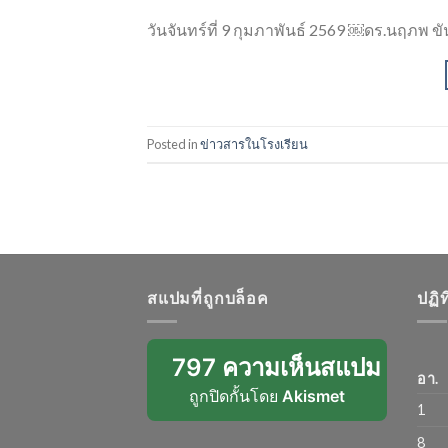
วันจันทร์ที่ 9 กุมภาพันธ์ 2569 ￼ดร.นฤภพ ขัน
Posted in
ข่าวสารในโรงเรียน
สแปมที่ถูกบล็อค
ปฏิ
797 ความเห็นสแปม
อา.
ถูกปิดกั้นโดย
Akismet
1
8