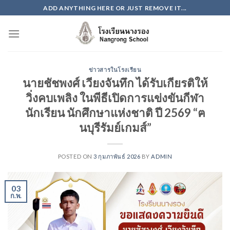
Skip
ADD ANYTHING HERE OR JUST REMOVE IT...
to
content
ข่าวสารในโรงเรียน
นายชัชพงศ์ เวียงจันทึก ได้รับเกียรติให้
วิ่งคบเพลิง ในพีธีเปิดการแข่งขันกีฬา
นักเรียน นักศึกษาแห่งชาติ ปี 2569 “ฅ
นบุรีรัมย์เกมส์”
POSTED ON
3 กุมภาพันธ์ 2026
BY
ADMIN
03
ก.พ.