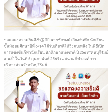
ขอแสดงความยินดี🎉👏 👉🏻 นายชัชพงศ์ เวียงจันทึก นักเรียน
ชั้นมัธยมศึกษาปีที่ 6/14 ได้รับเกียรติให้วิ่งคบเพลิง ในพีธีเปิด
การแข่งขันกีฬานักเรียน นักศึกษาแห่งชาติ ปี 2569 “ฅนบุรีรัมย์
เกมส์” ในวันที่ 5 กุมภาพันธ์ 2569 ณ สนามกีฬาองค์การ
บริหารส่วนจังหวัดบุรีรัมย์