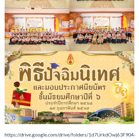
https://drive.google.com/drive/folders/1d7UrkdOwj63F904-