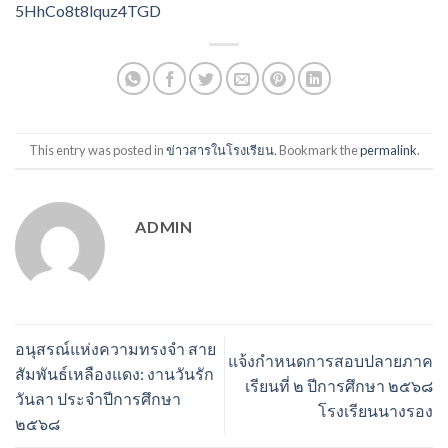
5HhCo8t8lquz4TGD
This entry was posted in
ข่าวสารในโรงเรียน
. Bookmark the
permalink
.
ADMIN
อนุสรณ์แห่งความทรงจำ สาย
แจ้งกำหนดการสอบปลายภาค
สัมพันธ์เหลืองแดง: งานวันรัก
เรียนที่ ๒ ปีการศึกษา ๒๕๖๘
วันลา ประจำปีการศึกษา
โรงเรียนนางรอง
๒๕๖๘